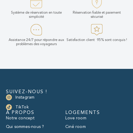
Système de réservation en toute
Réservation fiable et paiement
simplicité
sécurisé
Assistance 24/7 pour répondre aux
Satisfaction client 95% sont conquis !
problèmes des voyageurs
SUIVEZ-NOUS !
Instagram
TikTok
À PROPOS
LOGEMENTS
Notre concept
Love room
Qui sommes-nous ?
Ciné room